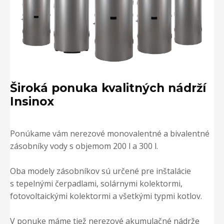
Široká ponuka kvalitných nádrží
Insinox
Ponúkame vám nerezové monovalentné a bivalentné
zásobníky vody s objemom 200 l a 300 l.
Oba modely zásobníkov sú určené pre inštalácie
s tepelnými čerpadlami, solárnymi kolektormi,
fotovoltaickými kolektormi a všetkými typmi kotlov.
V ponuke máme tiež nerezové akumulačné nádrže