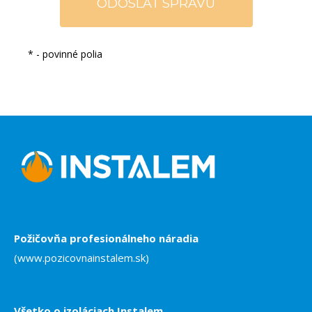
*
- povinné polia
Požičovňa profesionálneho náradia
(www.pozicovnainstalem.sk)
Všetko o izoláciach Instalem