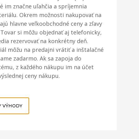
ré im značne uľahčia a spríjemnia
eriálu. Okrem možnosti nakupovať na
avajú hlavne veľkoobchodné ceny a zľavy
 Tovar si môžu objednať aj telefonicky,
edia rezervovať na konkrétny deň.
ál môžu na predajni vrátiť a inštalačné
iame zadarmo. Ak sa zapoja do
tému, z každého nákupu im na účet
výslednej ceny nákupu.
Y VÝHODY