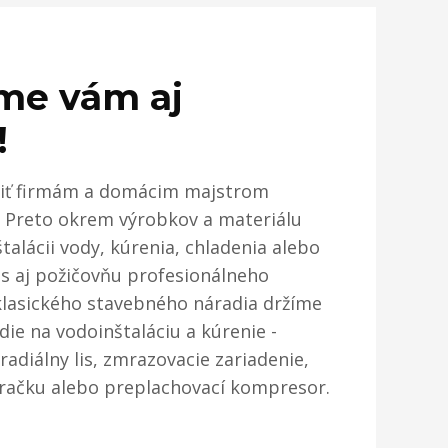
me vám aj
!
čiť firmám a domácim majstrom
. Preto okrem výrobkov a materiálu
talácii vody, kúrenia, chladenia alebo
ás aj požičovňu profesionálneho
klasického stavebného náradia držíme
die na vodoinštaláciu a kúrenie -
adiálny lis, zmrazovacie zariadenie,
áračku alebo preplachovací kompresor.