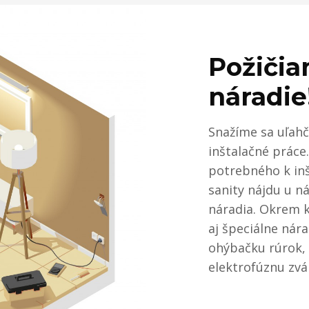
Požičia
náradie
Snažíme sa uľah
inštalačné práce
potrebného k inš
sanity nájdu u n
náradia. Okrem 
aj špeciálne nára
ohýbačku rúrok, r
elektrofúznu zv