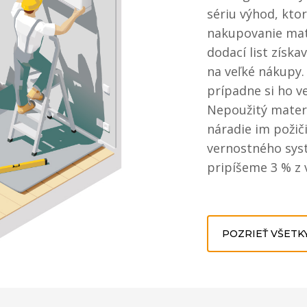
sériu výhod, kto
nakupovanie mat
dodací list získ
na veľké nákupy.
prípadne si ho v
Nepoužitý materi
náradie im požič
vernostného sys
pripíšeme 3 % z 
POZRIEŤ VŠETK