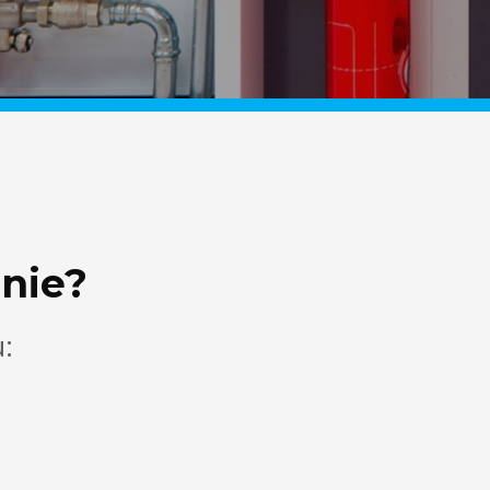
nie?
u: