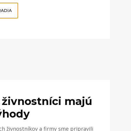
RADIA
 živnostníci majú
ýhody
ch živnostníkov a firmy sme pripravili